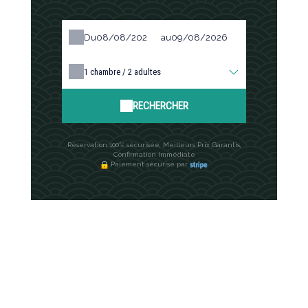
Du
au
1
chambre /
2
adultes
RECHERCHER
Réservation 100% sécurisée, Meilleurs Prix Garantis,
Confirmation Immédiate
Paiement sécurisé par
Votre confort, nos services